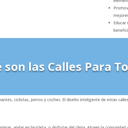
element
Promove
mejoren
Educar 
benefic
 son las Calles Para T
ntes, ciclistas, perros y coches. El diseño inteligente de estas cal
inar, andar en bicicleta, o disfrutar del clima. Atraen la comunidad 