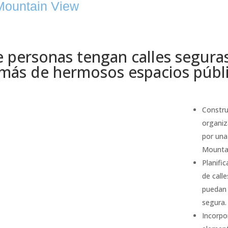
Mountain View
 personas tengan calles seguras,
más de hermosos espacios públi
Constru
organiz
por una
Mountai
Planifi
de call
puedan 
segura.
Incorpo