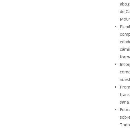
abog
de Ca
Moun
Plani
compl
edad
camin
form
Incor
como
nuest
Prom
trans
sana 
Educa
sobre
Todo