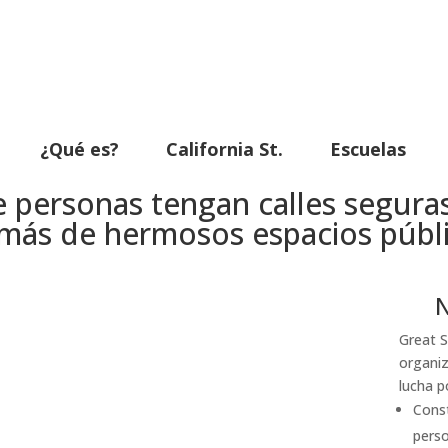
¿Qué es?
California St.
Escuelas
 personas tengan calles seguras,
más de hermosos espacios públi
N
Great S
organiz
lucha p
Const
perso